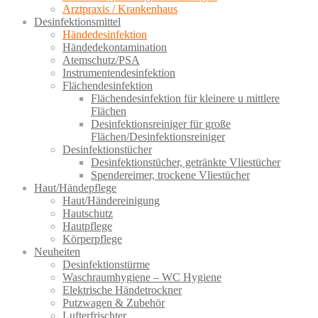
Arztpraxis / Krankenhaus
Desinfektionsmittel
Händedesinfektion
Händedekontamination
Atemschutz/PSA
Instrumentendesinfektion
Flächendesinfektion
Flächendesinfektion für kleinere u mittlere
Flächen
Desinfektionsreiniger für große
Flächen/Desinfektionsreiniger
Desinfektionstücher
Desinfektionstücher, getränkte Vliestücher
Spendereimer, trockene Vliestücher
Haut/Händepflege
Haut/Händereinigung
Hautschutz
Hautpflege
Körperpflege
Neuheiten
Desinfektionstürme
Waschraumhygiene – WC Hygiene
Elektrische Händetrockner
Putzwagen & Zubehör
Lufterfrischter