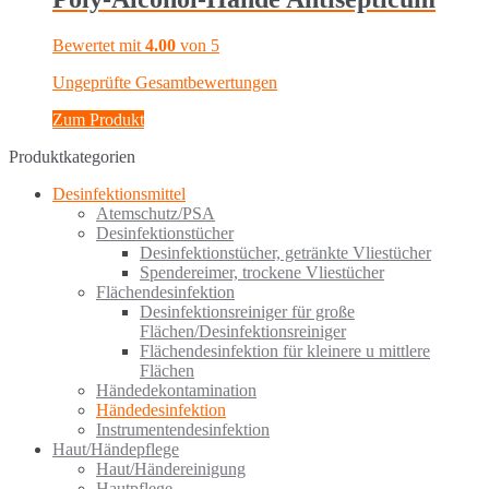
Bewertet mit
4.00
von 5
Ungeprüfte Gesamtbewertungen
Zum Produkt
Produktkategorien
Desinfektionsmittel
Atemschutz/PSA
Desinfektionstücher
Desinfektionstücher, getränkte Vliestücher
Spendereimer, trockene Vliestücher
Flächendesinfektion
Desinfektionsreiniger für große
Flächen/Desinfektionsreiniger
Flächendesinfektion für kleinere u mittlere
Flächen
Händedekontamination
Händedesinfektion
Instrumentendesinfektion
Haut/Händepflege
Haut/Händereinigung
Hautpflege