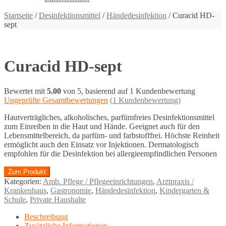
Startseite
/
Desinfektionsmittel
/
Händedesinfektion
/ Curacid HD-
sept
Curacid HD-sept
Bewertet mit
5.00
von 5, basierend auf
1
Kundenbewertung
Ungeprüfte Gesamtbewertungen
(
1
Kundenbewertung)
Hautverträgliches, alkoholisches, parfümfreies Desinfektionsmittel
zum Einreiben in die Haut und Hände. Geeignet auch für den
Lebensmittelbereich, da parfüm- und farbstofffrei. Höchste Reinheit
ermöglicht auch den Einsatz vor Injektionen. Dermatologisch
empfohlen für die Desinfektion bei allergieempfindlichen Personen
Zum Produkt
Kategorien:
Amb. Pflege / Pflegeeinrichtungen
,
Arztpraxis /
Krankenhaus
,
Gastronomie
,
Händedesinfektion
,
Kindergarten &
Schule
,
Private Haushalte
Beschreibung
Zusätzliche Informationen