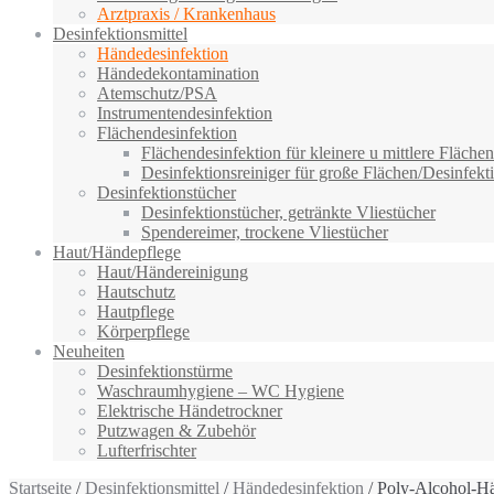
Arztpraxis / Krankenhaus
Desinfektionsmittel
Händedesinfektion
Händedekontamination
Atemschutz/PSA
Instrumentendesinfektion
Flächendesinfektion
Flächendesinfektion für kleinere u mittlere Flächen
Desinfektionsreiniger für große Flächen/Desinfekti
Desinfektionstücher
Desinfektionstücher, getränkte Vliestücher
Spendereimer, trockene Vliestücher
Haut/Händepflege
Haut/Händereinigung
Hautschutz
Hautpflege
Körperpflege
Neuheiten
Desinfektionstürme
Waschraumhygiene – WC Hygiene
Elektrische Händetrockner
Putzwagen & Zubehör
Lufterfrischter
Startseite
/
Desinfektionsmittel
/
Händedesinfektion
/ Poly-Alcohol-H