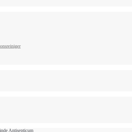
onsreiniger
ände Antisepticum