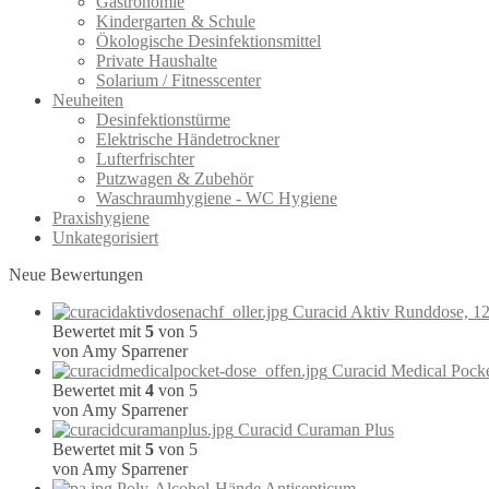
Gastronomie
Kindergarten & Schule
Ökologische Desinfektionsmittel
Private Haushalte
Solarium / Fitnesscenter
Neuheiten
Desinfektionstürme
Elektrische Händetrockner
Lufterfrischter
Putzwagen & Zubehör
Waschraumhygiene - WC Hygiene
Praxishygiene
Unkategorisiert
Neue Bewertungen
Curacid Aktiv Runddose, 1
Bewertet mit
5
von 5
von Amy Sparrener
Curacid Medical Pock
Bewertet mit
4
von 5
von Amy Sparrener
Curacid Curaman Plus
Bewertet mit
5
von 5
von Amy Sparrener
Poly-Alcohol-Hände Antisepticum