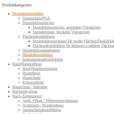
Produktkategorien
Desinfektionsmittel
Atemschutz/PSA
Desinfektionstücher
Desinfektionstücher, getränkte Vliestücher
Spendereimer, trockene Vliestücher
Flächendesinfektion
Desinfektionsreiniger für große Flächen/Desinfekti
Flächendesinfektion für kleinere u mittlere Flächen
Händedekontamination
Händedesinfektion
Instrumentendesinfektion
Haut/Händepflege
Haut/Händereinigung
Hautpflege
Hautschutz
Körperpflege
Hautschutz / Industrie
Küchenhygiene
Nach Zielgruppen
Amb. Pflege / Pflegeeinrichtungen
Arztpraxis / Krankenhaus
Atemschutzdesinfektion