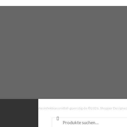
desinfektionsmittel-guenstig.de ©2026.
Shopper
Designed
Suche nach: