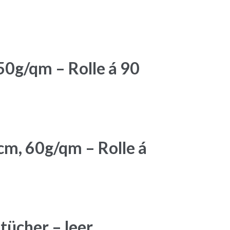
50g/qm – Rolle á 90
cm, 60g/qm – Rolle á
tücher – leer