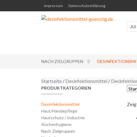
Skip to navigation
Skip to content
Impressum
Datenschutzerklärung
All
NACH ZIELGRUPPEN
DESINFEKTIONSMI
Startseite
/
Desinfektionsmittel
/
Desinfektio
PRODUKTKATEGORIEN
Zeig
Desinfektionsmittel
Haut/Händepflege
Hautschutz / Industrie
Küchenhygiene
Nach Zielgruppen