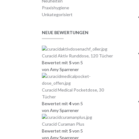
Neuheiten
Praxishygiene
Unkategorisiert
NEUE BEWERTUNGEN
Curacid Aktiv Runddose, 120 Tücher
Bewertet mit
5
von 5
von Amy Sparrener
Curacid Medical Pocketdose, 30
Tücher
Bewertet mit
4
von 5
von Amy Sparrener
Curacid Curaman Plus
Bewertet mit
5
von 5
von Amy Sparrener