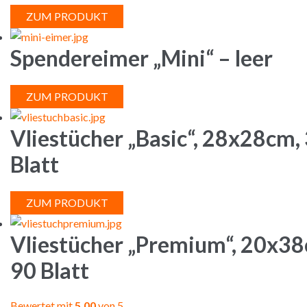
ZUM PRODUKT
Spendereimer „Mini“ – leer
ZUM PRODUKT
Vliestücher „Basic“, 28x28cm,
Blatt
ZUM PRODUKT
Vliestücher „Premium“, 20x38
90 Blatt
Bewertet mit
5.00
von 5