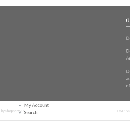
Ü
D
De
A
De
a
of
My Account
 by
ShopperWP
.
DATEN
Search