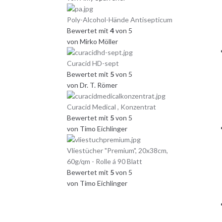
Poly-Alcohol-Hände Antisepticum
Bewertet mit
4
von 5
von Mirko Möller
Curacid HD-sept
Bewertet mit
5
von 5
von Dr. T. Römer
Curacid Medical , Konzentrat
Bewertet mit
5
von 5
von Timo Eichlinger
Vliestücher "Premium", 20x38cm,
60g/qm - Rolle á 90 Blatt
Bewertet mit
5
von 5
von Timo Eichlinger