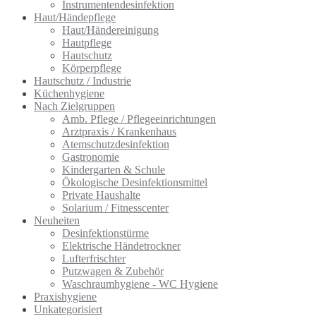
Instrumentendesinfektion
Haut/Händepflege
Haut/Händereinigung
Hautpflege
Hautschutz
Körperpflege
Hautschutz / Industrie
Küchenhygiene
Nach Zielgruppen
Amb. Pflege / Pflegeeinrichtungen
Arztpraxis / Krankenhaus
Atemschutzdesinfektion
Gastronomie
Kindergarten & Schule
Ökologische Desinfektionsmittel
Private Haushalte
Solarium / Fitnesscenter
Neuheiten
Desinfektionstürme
Elektrische Händetrockner
Lufterfrischter
Putzwagen & Zubehör
Waschraumhygiene - WC Hygiene
Praxishygiene
Unkategorisiert