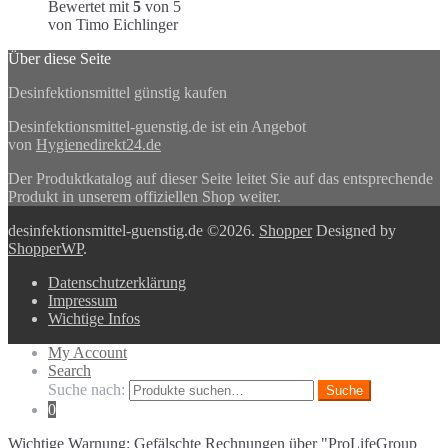
Bewertet mit
5
von 5
von Timo Eichlinger
Über diese Seite
Desinfektionsmittel günstig kaufen
Desinfektionsmittel-guenstig.de ist ein Angebot
von
Hygienedirekt24.de
Der Produktkatalog auf dieser Seite leitet Sie auf das entsprechende
Produkt in unserem offiziellen Shop weiter.
desinfektionsmittel-guenstig.de ©2026.
Shopper
Designed by
ShopperWP
.
Datenschutzerklärung
Impressum
Wichtige Infos
My Account
Search
Suche nach:
Suche
0
Wichtige Warnung: Gefälschte Rechnungen über "ProLifeGroup