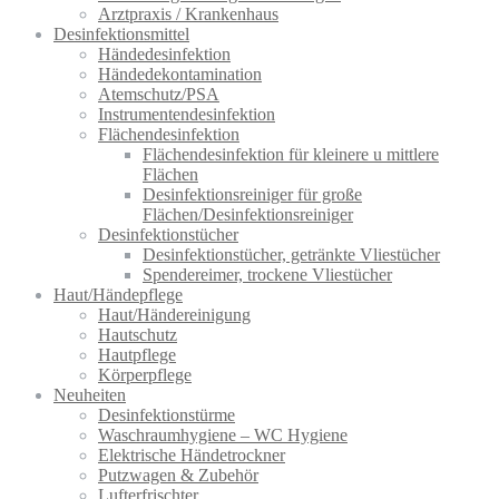
Arztpraxis / Krankenhaus
Desinfektionsmittel
Händedesinfektion
Händedekontamination
Atemschutz/PSA
Instrumentendesinfektion
Flächendesinfektion
Flächendesinfektion für kleinere u mittlere
Flächen
Desinfektionsreiniger für große
Flächen/Desinfektionsreiniger
Desinfektionstücher
Desinfektionstücher, getränkte Vliestücher
Spendereimer, trockene Vliestücher
Haut/Händepflege
Haut/Händereinigung
Hautschutz
Hautpflege
Körperpflege
Neuheiten
Desinfektionstürme
Waschraumhygiene – WC Hygiene
Elektrische Händetrockner
Putzwagen & Zubehör
Lufterfrischter