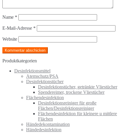
Name
*
E-Mail-Adresse
*
Website
Produktkategorien
Desinfektionsmittel
Atemschutz/PSA
Desinfektionstücher
Desinfektionstücher, getränkte Vliestücher
Spendereimer, trockene Vliestücher
Flächendesinfektion
Desinfektionsreiniger für große
Flächen/Desinfektionsreiniger
Flächendesinfektion für kleinere u mittlere
Flächen
Händedekontamination
Händedesinfektion