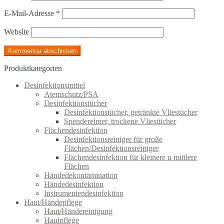
E-Mail-Adresse
*
Website
Produktkategorien
Desinfektionsmittel
Atemschutz/PSA
Desinfektionstücher
Desinfektionstücher, getränkte Vliestücher
Spendereimer, trockene Vliestücher
Flächendesinfektion
Desinfektionsreiniger für große
Flächen/Desinfektionsreiniger
Flächendesinfektion für kleinere u mittlere
Flächen
Händedekontamination
Händedesinfektion
Instrumentendesinfektion
Haut/Händepflege
Haut/Händereinigung
Hautpflege