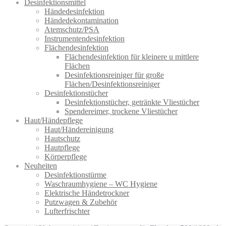
Desinfektionsmittel
Händedesinfektion
Händedekontamination
Atemschutz/PSA
Instrumentendesinfektion
Flächendesinfektion
Flächendesinfektion für kleinere u mittlere
Flächen
Desinfektionsreiniger für große
Flächen/Desinfektionsreiniger
Desinfektionstücher
Desinfektionstücher, getränkte Vliestücher
Spendereimer, trockene Vliestücher
Haut/Händepflege
Haut/Händereinigung
Hautschutz
Hautpflege
Körperpflege
Neuheiten
Desinfektionstürme
Waschraumhygiene – WC Hygiene
Elektrische Händetrockner
Putzwagen & Zubehör
Lufterfrischter