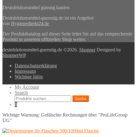
Desinfektionsmittel günstig kaufen
Desinfektionsmittel-guenstig.de ist ein Angebot
von
Hygienedirekt24.de
Der Produktkatalog auf dieser Seite leitet Sie auf das entsprechende
Produkt in unserem offiziellen Shop weiter.
desinfektionsmittel-guenstig.de ©2026.
Shopper
Designed by
ShopperWP
.
Datenschutzerklärung
Impressum
Wichtige Infos
My Account
Search
Suche
Suche
nach:
0
Wichtige Warnung: Gefälschte Rechnungen über "ProLifeGroup
UG"