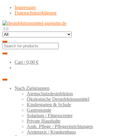
Skip
Skip
Impressum
to
to
Datenschutzerklärung
navigation
content
All
Cart /
0,00 €
Nach Zielgruppen
Atemschutzdesinfektion
Ökologische Desinfektionsmittel
Kindergarten & Schule
Gastronomie
Solarium / Fitnesscenter
Private Haushalte
Amb. Pflege / Pflegeeinrichtungen
Arztpraxis / Krankenhaus