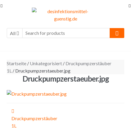
Skip to navigation
Skip to content
All
Startseite
/
Unkategorisiert
/
Druckpumpzerstäuber
1L
/ Druckpumpzerstaeuber.jpg
Druckpumpzerstaeuber.jpg
Beitragsnavigation
Druckpumpzerstäuber
1L