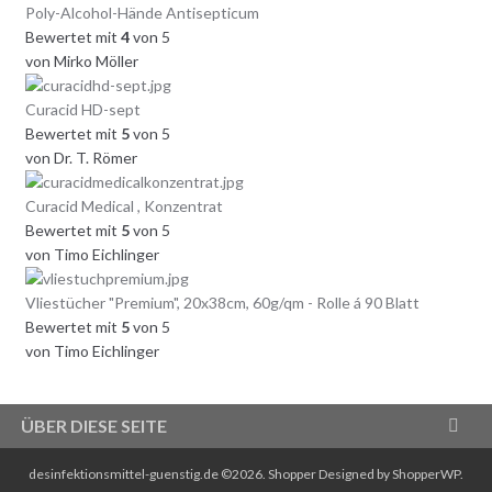
Poly-Alcohol-Hände Antisepticum
Bewertet mit
4
von 5
von Mirko Möller
Curacid HD-sept
Bewertet mit
5
von 5
von Dr. T. Römer
Curacid Medical , Konzentrat
Bewertet mit
5
von 5
von Timo Eichlinger
Vliestücher "Premium", 20x38cm, 60g/qm - Rolle á 90 Blatt
Bewertet mit
5
von 5
von Timo Eichlinger
ÜBER DIESE SEITE
desinfektionsmittel-guenstig.de ©2026.
Shopper
Designed by
ShopperWP
.