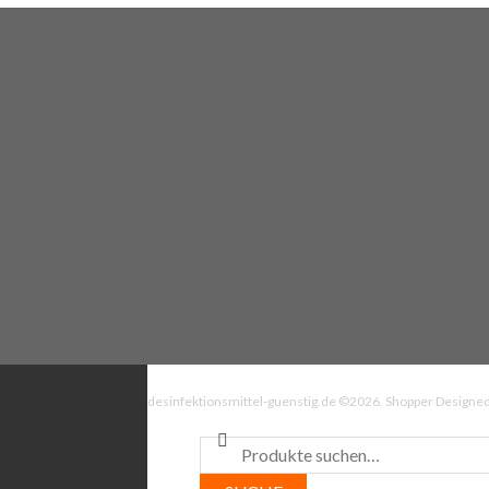
desinfektionsmittel-guenstig.de ©2026.
Shopper
Designed
Suche nach: