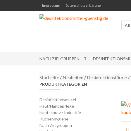
Skip to navigation
Skip to content
Impressum
Datenschutzerklärung
All
NACH ZIELGRUPPEN
DESINFEKTIONSMI
Startseite
/
Neuheiten
/
Desinfektionstürme
/
PRODUKTKATEGORIEN
Desinfektionsmittel
Haut/Händepflege
Hautschutz / Industrie
Küchenhygiene
Be
Nach Zielgruppen