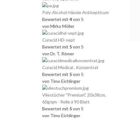
Poly-Alcohol-Hände Antisepticum
Bewertet mit
4
von 5
von Mirko Möller
Curacid HD-sept
Bewertet mit
5
von 5
von Dr. T. Römer
Curacid Medical , Konzentrat
Bewertet mit
5
von 5
von Timo Eichlinger
Vliestücher "Premium", 20x38cm,
60g/qm - Rolle á 90 Blatt
Bewertet mit
5
von 5
von Timo Eichlinger