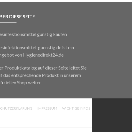
BER DIESE SEITE
esinfektionsmittel günstig kaufen
sinfektionsmittel-guenstig.de ist ein
ngebot von
Hygienedirekt24.de
r Produktkatalog auf dieser Seite leitet Sie
uf das entsprechende Produkt in unserem
fiziellen Shop weiter.
SCHUTZERKLÄRUNG
IMPRESSUM
WICHTIGE INFOS