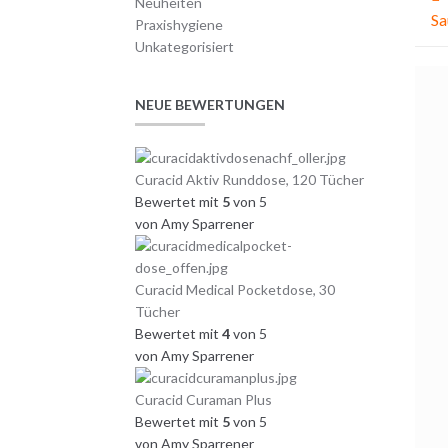
Neuheiten
Sa
Praxishygiene
Unkategorisiert
NEUE BEWERTUNGEN
Curacid Aktiv Runddose, 120 Tücher
Bewertet mit
5
von 5
von Amy Sparrener
Curacid Medical Pocketdose, 30
Tücher
Bewertet mit
4
von 5
von Amy Sparrener
Curacid Curaman Plus
Bewertet mit
5
von 5
von Amy Sparrener