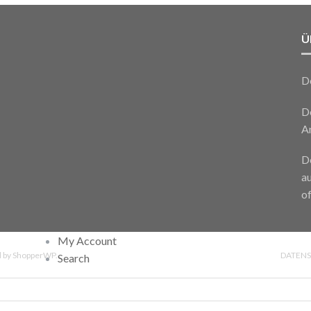
Ü
D
De
A
De
a
of
My Account
 by
ShopperWP
.
DATEN
Search