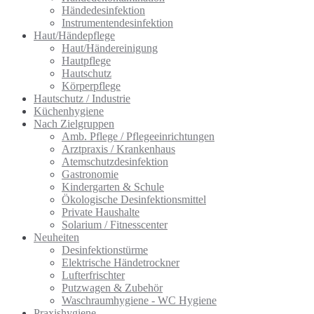
Händedesinfektion
Instrumentendesinfektion
Haut/Händepflege
Haut/Händereinigung
Hautpflege
Hautschutz
Körperpflege
Hautschutz / Industrie
Küchenhygiene
Nach Zielgruppen
Amb. Pflege / Pflegeeinrichtungen
Arztpraxis / Krankenhaus
Atemschutzdesinfektion
Gastronomie
Kindergarten & Schule
Ökologische Desinfektionsmittel
Private Haushalte
Solarium / Fitnesscenter
Neuheiten
Desinfektionstürme
Elektrische Händetrockner
Lufterfrischter
Putzwagen & Zubehör
Waschraumhygiene - WC Hygiene
Praxishygiene