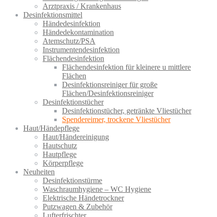
Arztpraxis / Krankenhaus
Desinfektionsmittel
Händedesinfektion
Händedekontamination
Atemschutz/PSA
Instrumentendesinfektion
Flächendesinfektion
Flächendesinfektion für kleinere u mittlere
Flächen
Desinfektionsreiniger für große
Flächen/Desinfektionsreiniger
Desinfektionstücher
Desinfektionstücher, getränkte Vliestücher
Spendereimer, trockene Vliestücher
Haut/Händepflege
Haut/Händereinigung
Hautschutz
Hautpflege
Körperpflege
Neuheiten
Desinfektionstürme
Waschraumhygiene – WC Hygiene
Elektrische Händetrockner
Putzwagen & Zubehör
Lufterfrischter