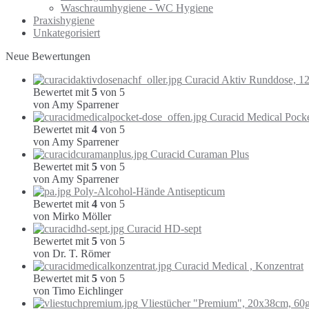
Waschraumhygiene - WC Hygiene
Praxishygiene
Unkategorisiert
Neue Bewertungen
Curacid Aktiv Runddose, 1
Bewertet mit
5
von 5
von Amy Sparrener
Curacid Medical Pock
Bewertet mit
4
von 5
von Amy Sparrener
Curacid Curaman Plus
Bewertet mit
5
von 5
von Amy Sparrener
Poly-Alcohol-Hände Antisepticum
Bewertet mit
4
von 5
von Mirko Möller
Curacid HD-sept
Bewertet mit
5
von 5
von Dr. T. Römer
Curacid Medical , Konzentrat
Bewertet mit
5
von 5
von Timo Eichlinger
Vliestücher "Premium", 20x38cm, 60g/