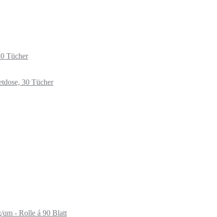
20 Tücher
etdose, 30 Tücher
qm - Rolle á 90 Blatt