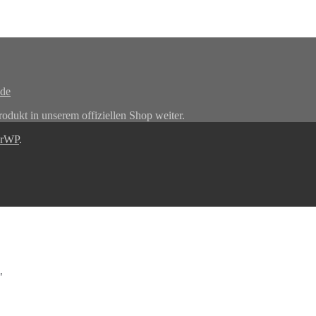
.de
rodukt in unserem offiziellen Shop weiter.
erWP
.
"