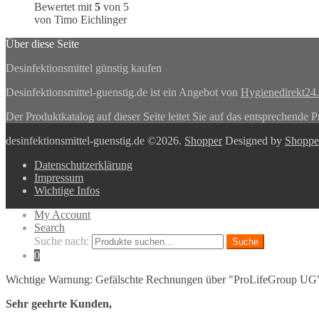
Bewertet mit
5
von 5
von Timo Eichlinger
Über diese Seite
Desinfektionsmittel günstig kaufen
Desinfektionsmittel-guenstig.de ist ein Angebot von
Hygienedirekt24
Der Produktkatalog auf dieser Seite leitet Sie auf das entsprechende P
desinfektionsmittel-guenstig.de ©2026.
Shopper
Designed by
Shopp
Datenschutzerklärung
Impressum
Wichtige Infos
My Account
Search
Suche nach:
Suche
0
Wichtige Warnung: Gefälschte Rechnungen über "ProLifeGroup UG
Sehr geehrte Kunden,