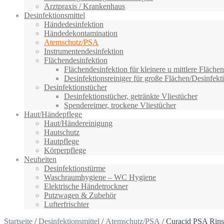
Arztpraxis / Krankenhaus
Desinfektionsmittel
Händedesinfektion
Händedekontamination
Atemschutz/PSA
Instrumentendesinfektion
Flächendesinfektion
Flächendesinfektion für kleinere u mittlere Flächen
Desinfektionsreiniger für große Flächen/Desinfekti
Desinfektionstücher
Desinfektionstücher, getränkte Vliestücher
Spendereimer, trockene Vliestücher
Haut/Händepflege
Haut/Händereinigung
Hautschutz
Hautpflege
Körperpflege
Neuheiten
Desinfektionstürme
Waschraumhygiene – WC Hygiene
Elektrische Händetrockner
Putzwagen & Zubehör
Lufterfrischter
Startseite
/
Desinfektionsmittel
/
Atemschutz/PSA
/ Curacid PSA Rins