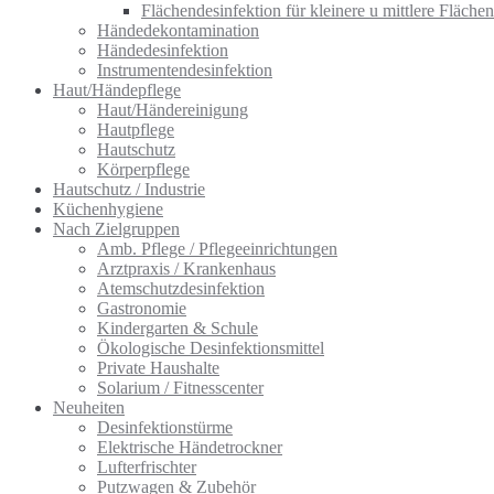
Flächendesinfektion für kleinere u mittlere Flächen
Händedekontamination
Händedesinfektion
Instrumentendesinfektion
Haut/Händepflege
Haut/Händereinigung
Hautpflege
Hautschutz
Körperpflege
Hautschutz / Industrie
Küchenhygiene
Nach Zielgruppen
Amb. Pflege / Pflegeeinrichtungen
Arztpraxis / Krankenhaus
Atemschutzdesinfektion
Gastronomie
Kindergarten & Schule
Ökologische Desinfektionsmittel
Private Haushalte
Solarium / Fitnesscenter
Neuheiten
Desinfektionstürme
Elektrische Händetrockner
Lufterfrischter
Putzwagen & Zubehör