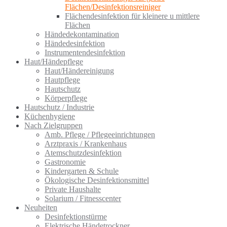
Flächen/Desinfektionsreiniger
Flächendesinfektion für kleinere u mittlere
Flächen
Händedekontamination
Händedesinfektion
Instrumentendesinfektion
Haut/Händepflege
Haut/Händereinigung
Hautpflege
Hautschutz
Körperpflege
Hautschutz / Industrie
Küchenhygiene
Nach Zielgruppen
Amb. Pflege / Pflegeeinrichtungen
Arztpraxis / Krankenhaus
Atemschutzdesinfektion
Gastronomie
Kindergarten & Schule
Ökologische Desinfektionsmittel
Private Haushalte
Solarium / Fitnesscenter
Neuheiten
Desinfektionstürme
Elektrische Händetrockner