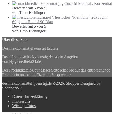
Curacid Medical , Konzentrat
Bewertet mit
5
von 5
von Timo Eichlinger
Vliestücher "Premium", 20x38cm,
60g/qm - Rolle á 90 Blatt
Bewertet mit
5
von 5
von Timo Eichlinger
Über diese Seite
Desinfektionsmittel günstig kaufen
Desinfektionsmittel-guenstig.de ist ein Angebot
von
Hygienedirekt24.de
Der Produktkatalog auf dieser Seite leitet Sie auf das entsprechende
Produkt in unserem offiziellen Shop weiter.
desinfektionsmittel-guenstig.de ©2026.
Shopper
Designed by
ShopperWP
.
Datenschutzerklärung
Impressum
Wichtige Infos