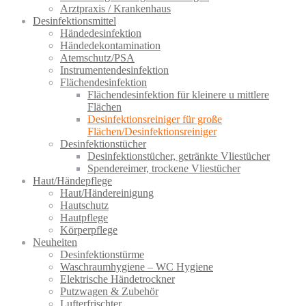
Arztpraxis / Krankenhaus
Desinfektionsmittel
Händedesinfektion
Händedekontamination
Atemschutz/PSA
Instrumentendesinfektion
Flächendesinfektion
Flächendesinfektion für kleinere u mittlere
Flächen
Desinfektionsreiniger für große
Flächen/Desinfektionsreiniger
Desinfektionstücher
Desinfektionstücher, getränkte Vliestücher
Spendereimer, trockene Vliestücher
Haut/Händepflege
Haut/Händereinigung
Hautschutz
Hautpflege
Körperpflege
Neuheiten
Desinfektionstürme
Waschraumhygiene – WC Hygiene
Elektrische Händetrockner
Putzwagen & Zubehör
Lufterfrischter