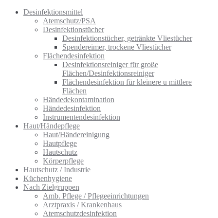
Desinfektionsmittel
Atemschutz/PSA
Desinfektionstücher
Desinfektionstücher, getränkte Vliestücher
Spendereimer, trockene Vliestücher
Flächendesinfektion
Desinfektionsreiniger für große
Flächen/Desinfektionsreiniger
Flächendesinfektion für kleinere u mittlere
Flächen
Händedekontamination
Händedesinfektion
Instrumentendesinfektion
Haut/Händepflege
Haut/Händereinigung
Hautpflege
Hautschutz
Körperpflege
Hautschutz / Industrie
Küchenhygiene
Nach Zielgruppen
Amb. Pflege / Pflegeeinrichtungen
Arztpraxis / Krankenhaus
Atemschutzdesinfektion