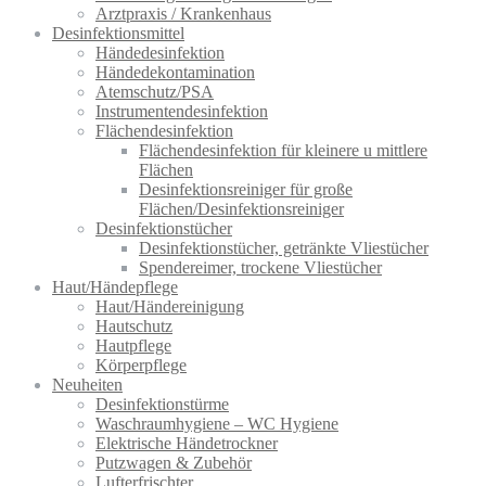
Arztpraxis / Krankenhaus
Desinfektionsmittel
Händedesinfektion
Händedekontamination
Atemschutz/PSA
Instrumentendesinfektion
Flächendesinfektion
Flächendesinfektion für kleinere u mittlere
Flächen
Desinfektionsreiniger für große
Flächen/Desinfektionsreiniger
Desinfektionstücher
Desinfektionstücher, getränkte Vliestücher
Spendereimer, trockene Vliestücher
Haut/Händepflege
Haut/Händereinigung
Hautschutz
Hautpflege
Körperpflege
Neuheiten
Desinfektionstürme
Waschraumhygiene – WC Hygiene
Elektrische Händetrockner
Putzwagen & Zubehör
Lufterfrischter